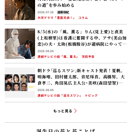
の道”を歩み始める
2026.07.26
遠藤珠紀
大河ドラマ「豊臣兄弟！」
コラム
8/5(水)の「風、薫る」りん(見上愛)と直美
(上坂樹里)は看護に奮闘する中、アサ(美山加
恋)の夫・太助(板橋駿谷)が避病院にやってく
る
2026.08.04
連続テレビ小説「風、薫る」
次回予告
朝ドラ｢巡るスワン｣新キャスト発表！夏帆、
鳴海唯、田村健太郎、音尾琢真、高橋努、大
倉孝二、角田晃広――主人公･美咲(森田望智)が
交流する警察署の人々 2027年度前期放送
2026.08.04
連続テレビ小説「巡るスワン」
トピック
もっと見る
誕生日の花と花ことば