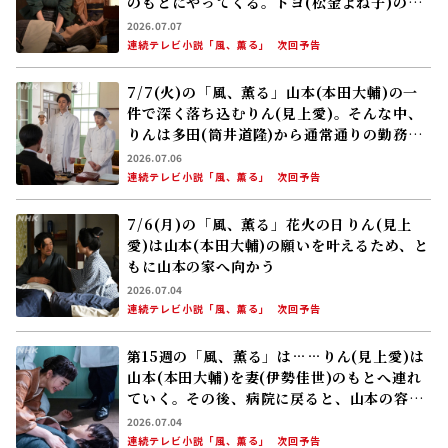
のもとにやってくる。トヨ(松金よね子)のい
る長屋へ向かうと……
2026.07.07
連続テレビ小説「風、薫る」
次回予告
7/7(火)の「風、薫る」山本(本田大輔)の一
件で深く落ち込むりん(見上愛)。そんな中、
りんは多田(筒井道隆)から通常通りの勤務を
するよう命じられる
2026.07.06
連続テレビ小説「風、薫る」
次回予告
7/6(月)の「風、薫る」花火の日――りん(見上
愛)は山本(本田大輔)の願いを叶えるため、と
もに山本の家へ向かう
2026.07.04
連続テレビ小説「風、薫る」
次回予告
第15週の「風、薫る」は……りん(見上愛)は
山本(本田大輔)を妻(伊勢佳世)のもとへ連れ
ていく。その後、病院に戻ると、山本の容体
が急変し……
2026.07.04
連続テレビ小説「風、薫る」
次回予告