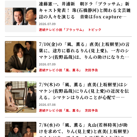
遠藤憲一、井浦新 朝ドラ「ブラッサム」新
キャスト発表！ 珠(石橋静河)と関わる文芸雑
誌の人々を演じる 音楽はfox capture
planが担当！ 2026年度後期放送
2026.07.09
連続テレビ小説「ブラッサム」
トピック
7/10(金)の「風、薫る」直美(上坂樹里)の言
葉に、途方に暮れるりん(見上愛)。一方のシ
マケン(佐野晶哉)は、りんの助けになりたい
一心で……
2026.07.09
連続テレビ小説「風、薫る」
次回予告
7/9(木)の「風、薫る」直美(上坂樹里)はシ
マケン(佐野晶哉)にりん(見上愛)の近況を伝
える。シマケンはりんのことが心配で……
2026.07.08
連続テレビ小説「風、薫る」
次回予告
7/8(水)の「風、薫る」丸山(若林時英)が助
けを求めて、りん(見上愛)と直美(上坂樹里)