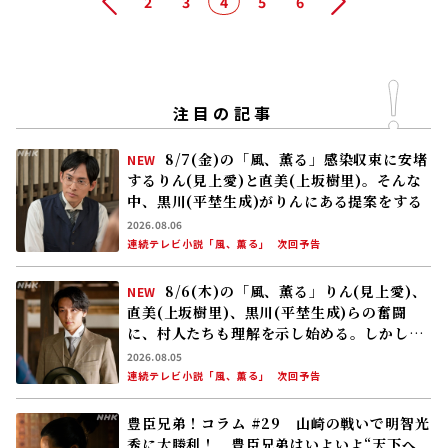
前へ
2
3
4
5
6
次へ
注目の記事
8/7(金)の「風、薫る」感染収束に安堵
NEW
するりん(見上愛)と直美(上坂樹里)。そんな
中、黒川(平埜生成)がりんにある提案をする
2026.08.06
連続テレビ小説「風、薫る」
次回予告
8/6(木)の「風、薫る」りん(見上愛)、
NEW
直美(上坂樹里)、黒川(平埜生成)らの奮闘
に、村人たちも理解を示し始める。しかし、
アサ(美山加恋)の容体はなかなか改善せ
2026.08.05
ず……
連続テレビ小説「風、薫る」
次回予告
豊臣兄弟！コラム #29 山崎の戦いで明智光
秀に大勝利！ 豊臣兄弟はいよいよ“天下へ