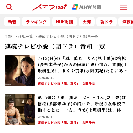
検索
Menu
新着
ランキング
NHK財団
大河
朝ドラ
深夜
TOP
番組一覧
連続テレビ小説（朝ドラ）記事一覧
連続テレビ小説（朝ドラ）番組一覧
7/13(月)の「風、薫る」りん(見上愛)は捨松
(多部未華子)からの提案に思い悩む。直美(上
坂樹里)は、りんや美津(水野美紀)たちにある
提案を持ちかける
2026.07.11
連続テレビ小説「風、薫る」
次回予告
第16週の「風、薫る」は……りん(見上愛)は
捨松(多部未華子)の紹介で、新潟の女学校で
働くことに。一方、直美(上坂樹里)は、体調
を崩した文(内田慈)を看護していた
2026.07.11
連続テレビ小説「風、薫る」
次回予告