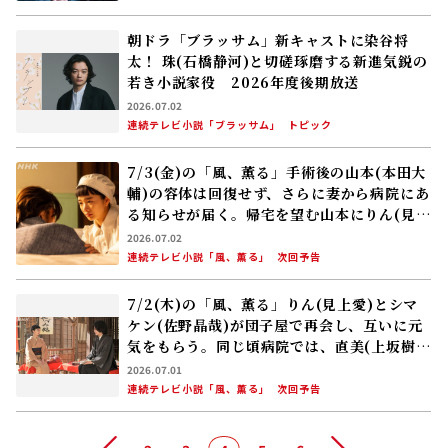
朝ドラ「ブラッサム」新キャストに染谷将
太！ 珠(石橋静河)と切磋琢磨する新進気鋭の
若き小説家役 2026年度後期放送
2026.07.02
連続テレビ小説「ブラッサム」
トピック
7/3(金)の「風、薫る」手術後の山本(本田大
輔)の容体は回復せず、さらに妻から病院にあ
る知らせが届く。帰宅を望む山本にりん(見上
愛)は……
2026.07.02
連続テレビ小説「風、薫る」
次回予告
7/2(木)の「風、薫る」りん(見上愛)とシマ
ケン(佐野晶哉)が団子屋で再会し、互いに元
気をもらう。同じ頃病院では、直美(上坂樹
里)と小川(甲斐翔真)が中庭で……
2026.07.01
連続テレビ小説「風、薫る」
次回予告