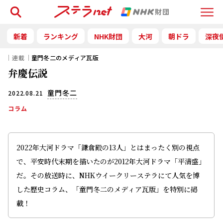
検索
Menu
新着
ランキング
NHK財団
大河
朝ドラ
深夜
｜連載｜
童門冬二のメディア瓦版
弁慶伝説
童門冬二
2022.08.21
コラム
2022年大河ドラマ「鎌倉殿の13人」とはまったく別の視点
で、平安時代末期を描いたのが2012年大河ドラマ「平清盛」
だ。その放送時に、NHKウイークリーステラにて人気を博
した歴史コラム、「童門冬二のメディア瓦版」を特別に掲
載！