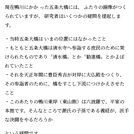
現在鴨川にかか った五条大橋には、 ふたりの銅像がつく
られていますが、 研究者はいくつかの疑問を提起しま
す。
・当時五条大橋は いまの位置にはなかったこと
・もともと五条大橋は清水寺へ参詣する庶民のために架
けられたものであり〝清水橋〟とか〝勧進橋〟とかよば
れていたこと
・それを天正年間に豊臣秀吉が対岸に大仏殿をつくり、
その参詣者のために、橋をすこし下流につけかえさせた
こと
・このあたりの鴨川東岸（東山側）は六波羅で、平家の
本拠です。そんなところで源氏の子孫である義経が、派手
な決闘をやるだろうか
という疑問です。