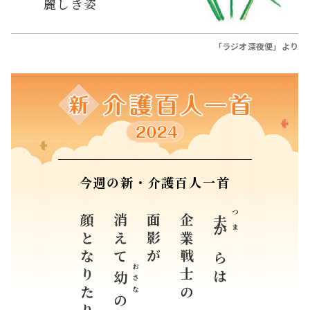
麗しき姿
「ラジオ深夜便」より
今週の新・介護百人一首
顔となりたり
消えて
面影が
企業戦士の
つま
夫
からは
おさな
幼
の