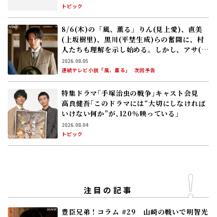
トピック
8/6(木)の「風、薫る」りん(見上愛)、直美
(上坂樹里)、黒川(平埜生成)らの奮闘に、村
人たちも理解を示し始める。しかし、アサ(美
山加恋)の容体はなかなか改善せず……
2026.08.05
連続テレビ小説「風、薫る」
次回予告
特集ドラマ｢手塚治虫の戦争｣キャスト会見
高良健吾｢このドラマには“大切にしなければ
いけない何か”が､120％映っている」
2026.08.04
トピック
注目の記事
豊臣兄弟！コラム #29 山崎の戦いで明智光