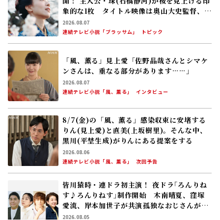
開！ 主人公・珠(石橋静河)が桜を見上げる印
象的な1枚 タイトル映像は奥山大史監督、語
りは三條雅幸アナ 2026年度後期放送
2026.08.07
連続テレビ小説「ブラッサム」
トピック
「風、薫る」見上愛「佐野晶哉さんとシマケ
ンさんは、重なる部分があります……」
2026.08.07
連続テレビ小説「風、薫る」
インタビュー
8/7(金)の「風、薫る」感染収束に安堵する
りん(見上愛)と直美(上坂樹里)。そんな中、
黒川(平埜生成)がりんにある提案をする
2026.08.06
連続テレビ小説「風、薫る」
次回予告
皆川猿時・連ドラ初主演！ 夜ドラ｢ろんりね
す♪ろんりねす｣制作開始 木南晴夏、窪塚
愛流、岸本加世子が共演――孤独なおじさんが､
人生でやり残したことに向き合う
2026.08.05