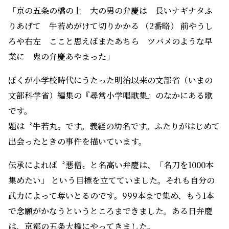
「京の五条の橋の上 大の男の弁慶は 長いナギナタふ
りあげて 牛若めがけて切りかかる （2番略） 前やうし
ろや右左 ここと思えばまたあちら ツバメのような早
業に 鬼の弁慶あやまった」
ぼくが小学校時代にうたった明治以来の文部省（いまの
文部科学省）編集の『尋常小学唱歌集』のなかにある歌
です。
題は〝牛若丸〟です。義経の幼名です。ふたりがはじめて
出会ったときの事件を描いています。
伝承によれば〝悪僧〟と名高い弁慶は、「名刀を1000本
集めたい」 という目標を立てていました。それも自分の
武力によって奪いとるのです。999本まで集め、もう1本
で念願がかなうというところまできました。ある日弁慶
は、京都の五条大橋にやってきました。