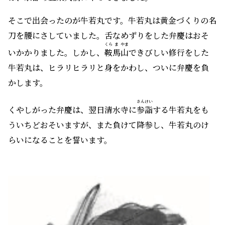
そこで出会ったのが牛若丸です。牛若丸は黄金づくりの名
刀を腰にさしていました。舌なめずりをした弁慶はおそ
くら
ま
やま
いかかりました。しかし、
鞍
馬
山
できびしい修行をした
牛若丸は、ヒラリヒラリと身をかわし、ついに弁慶を負
かします。
さん
けい
くやしがった弁慶は、翌日清水寺に
参
詣
する牛若丸をも
ういちどおそいますが、また負けて降参し、牛若丸のけ
らいになることを誓います。