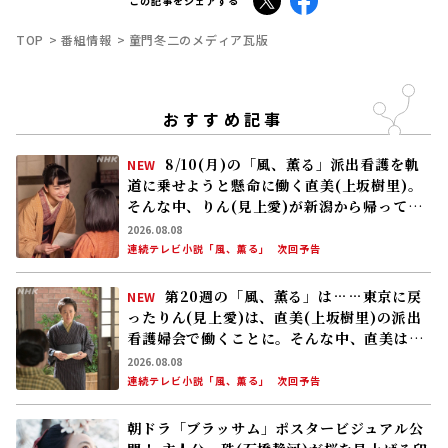
この記事をシェアする
TOP
番組情報
童門冬二のメディア瓦版
おすすめ記事
8/10(月)の「風、薫る」派出看護を軌
NEW
道に乗せようと懸命に働く直美(上坂樹里)。
そんな中、りん(見上愛)が新潟から帰ってく
る
2026.08.08
連続テレビ小説「風、薫る」
次回予告
第20週の「風、薫る」は……東京に戻
NEW
ったりん(見上愛)は、直美(上坂樹里)の派出
看護婦会で働くことに。そんな中、直美は自
分の理想とした無償の看護を始める
2026.08.08
連続テレビ小説「風、薫る」
次回予告
朝ドラ「ブラッサム」ポスタービジュアル公