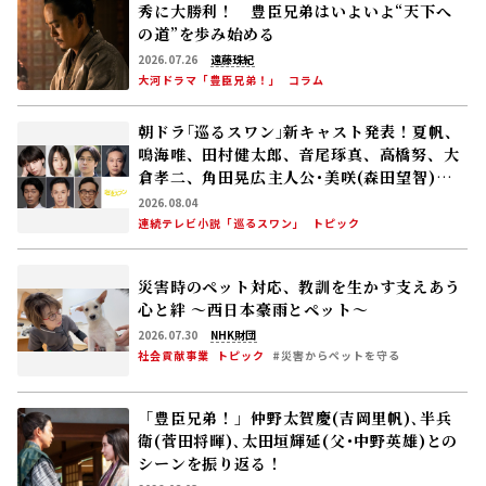
秀に大勝利！ 豊臣兄弟はいよいよ“天下へ
の道”を歩み始める
2026.07.26
遠藤珠紀
大河ドラマ「豊臣兄弟！」
コラム
朝ドラ｢巡るスワン｣新キャスト発表！夏帆、
鳴海唯、田村健太郎、音尾琢真、高橋努、大
倉孝二、角田晃広――主人公･美咲(森田望智)が
交流する警察署の人々 2027年度前期放送
2026.08.04
連続テレビ小説「巡るスワン」
トピック
災害時のペット対応、教訓を生かす――支えあう
心と絆 〜西日本豪雨とペット〜
2026.07.30
NHK財団
社会貢献事業
トピック
#災害からペットを守る
「豊臣兄弟！」仲野太賀――慶(吉岡里帆)､半兵
衛(菅田将暉)､太田垣輝延(父･中野英雄)との
シーンを振り返る！