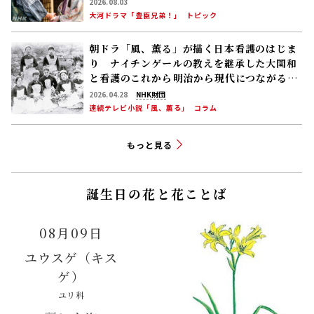
2026.08.03
大河ドラマ「豊臣兄弟！」
トピック
朝ドラ「風、薫る」が描く日本看護のはじま
り ナイチンゲールの教えを継承した大関和
と看護のこれから――明治から現代につながる道
【後編】
2026.04.28
NHK財団
連続テレビ小説「風、薫る」
コラム
もっと見る
誕生日の花と花ことば
08月09日
ユウスゲ（キス
ゲ）
ユリ科