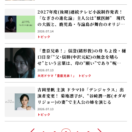
2027年度(後期)連続テレビ小説制作発表！
「なぎさの進化論」主人公は“獣医師” 現代
の大阪と、鹿児島・与論島が舞台のオリジナ
ル脚本
2026.07.14
トピック
「豊臣兄弟！」信澄(緒形敦)の母 ちよ役・樋
口日奈｢“父･信勝(中沢元紀)の無念を晴ら
せ”という言葉は、母の“願い”であり“呪
い”……」
2026.07.13
大河ドラマ「豊臣兄弟！」
トピック
吉岡里帆 主演 ドラマ10「デンジャラス」出
演者変更！ 菊地凛子が、“谷崎潤一郎(オダギ
リジョー)の妻”で主人公の姉を演じる
2026.07.13
トピック