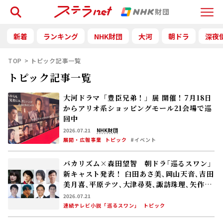
検索
Menu
新着
ランキング
NHK財団
大河
朝ドラ
深夜
TOP
トピック記事一覧
トピック記事一覧
大河ドラマ「豊臣兄弟！」展 開催！――7月18日
からアリオ系ショッピングモール21会場で巡
回中
2026.07.21
NHK財団
展開・広報事業
トピック
#イベント
バカリズム×森田望智 朝ドラ｢巡るスワン｣
新キャスト発表！ 臼田あさ美､岡山天音､吉田
美月喜､平原テツ､大津尋葵､諏訪珠理､矢作
兼､野間口徹
2026.07.21
連続テレビ小説「巡るスワン」
トピック