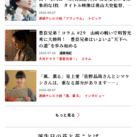
象的な1枚 タイトル映像は奥山大史監督、語
りは三條雅幸アナ 2026年度後期放送
2026.08.07
連続テレビ小説「ブラッサム」
トピック
豊臣兄弟！コラム #29 山崎の戦いで明智光
秀に大勝利！ 豊臣兄弟はいよいよ“天下へ
の道”を歩み始める
2026.07.26
遠藤珠紀
大河ドラマ「豊臣兄弟！」
コラム
「風、薫る」見上愛「佐野晶哉さんとシマケ
ンさんは、重なる部分があります……」
2026.08.07
連続テレビ小説「風、薫る」
インタビュー
もっと見る
誕生日の花と花ことば