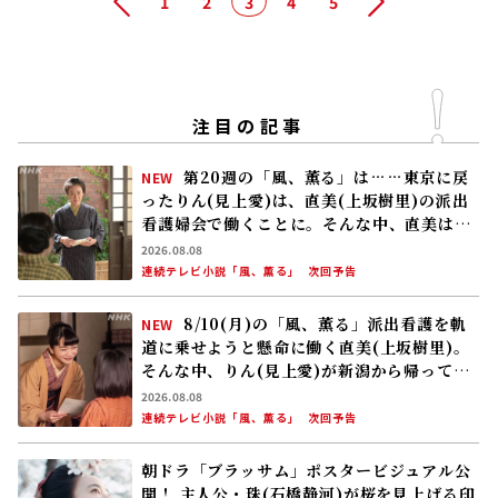
前へ
1
2
3
4
5
次へ
注目の記事
第20週の「風、薫る」は……東京に戻
NEW
ったりん(見上愛)は、直美(上坂樹里)の派出
看護婦会で働くことに。そんな中、直美は自
分の理想とした無償の看護を始める
2026.08.08
連続テレビ小説「風、薫る」
次回予告
8/10(月)の「風、薫る」派出看護を軌
NEW
道に乗せようと懸命に働く直美(上坂樹里)。
そんな中、りん(見上愛)が新潟から帰ってく
る
2026.08.08
連続テレビ小説「風、薫る」
次回予告
朝ドラ「ブラッサム」ポスタービジュアル公
開！ 主人公・珠(石橋静河)が桜を見上げる印