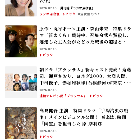
ver.)
2026.07.16
月刊誌『ラジオ深夜便』
ラジオ深夜便
トピック
#深夜便のうた
原作・丸谷才一×主演・森山未來 特集ドラ
マ「笹まくら」戦時中、召集令状を黙殺し、
逃走した主人公がたどった戦後の道程と
は……
2026.07.16
トピック
朝ドラ「ブラッサム」新キャスト発表！斎藤
司、瀬戸さおり、ヨネダ2000、大窪人衛、
中村優子、赤堀雅秋――珠(石橋静河)が東京・本
郷で出会う人々 2026年度後期放送
2026.07.16
連続テレビ小説「ブラッサム」
トピック
高良健吾 主演 特集ドラマ「手塚治虫の戦
争」メインビジュアル公開！ 音楽は､映画
『国宝』を担当した 原 摩利彦
2026.07.15
トピック