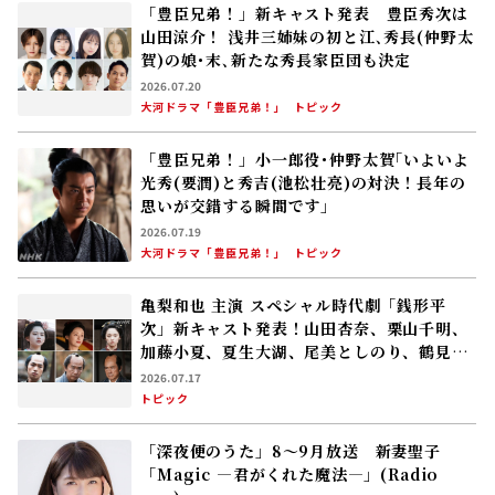
「豊臣兄弟！」新キャスト発表 豊臣秀次は
山田涼介！ 浅井三姉妹の初と江､秀長(仲野太
賀)の娘･末､新たな秀長家臣団も決定
2026.07.20
大河ドラマ「豊臣兄弟！」
トピック
「豊臣兄弟！」小一郎役･仲野太賀｢いよいよ
光秀(要潤)と秀吉(池松壮亮)の対決！長年の
思いが交錯する瞬間です」
2026.07.19
大河ドラマ「豊臣兄弟！」
トピック
亀梨和也 主演 スペシャル時代劇「銭形平
次」新キャスト発表！山田杏奈、栗山千明、
加藤小夏、夏生大湖、尾美としのり、鶴見辰
吾――物語の鍵を握る旅一座と幕府関係者
2026.07.17
トピック
「深夜便のうた」8～9月放送 新妻聖子
「Magic ―君がくれた魔法―」(Radio