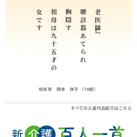
女です
祖母は九十五才の
胸隠す
聴診器あてられ
老医師に
岐阜県 岡本 祥子 （78歳）
すべての入選作品紹介はこちら