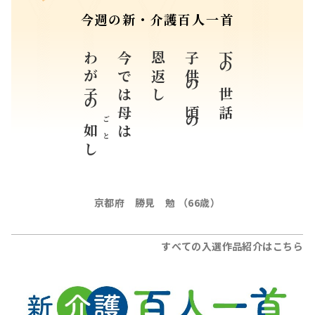
今週の新・介護百人一首
わが子の
今では母は
恩返し
子供の頃の
下の世話
ごと
如
し
京都府 勝見 勉 （66歳）
すべての入選作品紹介はこちら