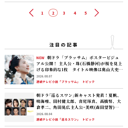
前へ
1
2
3
4
5
次へ
注目の記事
朝ドラ「ブラッサム」ポスタービジュ
NEW
アル公開！ 主人公・珠(石橋静河)が桜を見上
げる印象的な1枚 タイトル映像は奥山大史監
督、語りは三條雅幸アナ 2026年度後期放
2026.08.07
送
連続テレビ小説「ブラッサム」
トピック
朝ドラ｢巡るスワン｣新キャスト発表！夏帆、
鳴海唯、田村健太郎、音尾琢真、高橋努、大
倉孝二、角田晃広――主人公･美咲(森田望智)が
交流する警察署の人々 2027年度前期放送
2026.08.04
連続テレビ小説「巡るスワン」
トピック