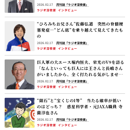
までいっちゃった」
2026.02.17
月刊誌『ラジオ深夜便』
ラジオ深夜便
インタビュー
“ひろみちお兄さん”佐藤弘道 突然の脊髄梗
塞発症…“どん底”を乗り越えて見えてきたも
の
2026.02.17
月刊誌『ラジオ深夜便』
ラジオ深夜便
インタビュー
巨人軍の大エース堀内恒夫、栄光のV9を語る
「なんといっても巨人には王さんと長嶋さん
がいましたから、全く打たれる気がしません
でした」
2026.02.17
月刊誌『ラジオ深夜便』
ラジオ深夜便
インタビュー
“隕石”と“宝くじの1等” 当たる確率が低い
のはどっち？ 惑星科学者・元JAXA職員 寺
薗淳也さん
2026.02.17
月刊誌『ラジオ深夜便』
ラジオ深夜便
インタビュー