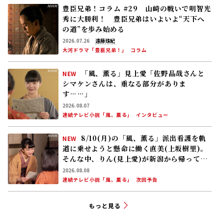
豊臣兄弟！コラム #29 山崎の戦いで明智光
秀に大勝利！ 豊臣兄弟はいよいよ“天下へ
の道”を歩み始める
2026.07.26
遠藤珠紀
大河ドラマ「豊臣兄弟！」
コラム
「風、薫る」見上愛「佐野晶哉さんと
NEW
シマケンさんは、重なる部分がありま
す……」
2026.08.07
連続テレビ小説「風、薫る」
インタビュー
8/10(月)の「風、薫る」派出看護を軌
NEW
道に乗せようと懸命に働く直美(上坂樹里)。
そんな中、りん(見上愛)が新潟から帰ってく
る
2026.08.08
連続テレビ小説「風、薫る」
次回予告
もっと見る