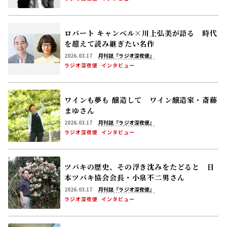
ロバート キャンベル×川上弘美が語る 時代
を超えて読み継ぎたい名作
2026.03.17
月刊誌『ラジオ深夜便』
ラジオ深夜便
インタビュー
ワインも夢も 醸造して ワイン醸造家・斎藤
まゆさん
2026.03.17
月刊誌『ラジオ深夜便』
ラジオ深夜便
インタビュー
ツバキの歴史、その浮き沈みをたどると 日
本ツバキ協会会長・小泉不二男さん
2026.03.17
月刊誌『ラジオ深夜便』
ラジオ深夜便
インタビュー