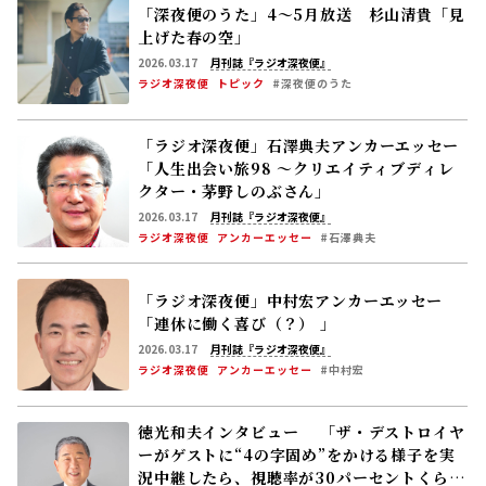
「深夜便のうた」4～5月放送 杉山清貴「見
上げた春の空」
2026.03.17
月刊誌『ラジオ深夜便』
ラジオ深夜便
トピック
#深夜便のうた
「ラジオ深夜便」石澤典夫アンカーエッセー
「人生出会い旅98 ～クリエイティブディレ
クター・茅野しのぶさん」
2026.03.17
月刊誌『ラジオ深夜便』
ラジオ深夜便
アンカーエッセー
#石澤典夫
「ラジオ深夜便」中村宏アンカーエッセー
「連休に働く喜び（？） 」
2026.03.17
月刊誌『ラジオ深夜便』
ラジオ深夜便
アンカーエッセー
#中村宏
徳光和夫インタビュー 「ザ・デストロイヤ
ーがゲストに“4の字固め”をかける様子を実
況中継したら、視聴率が30パーセントくらい