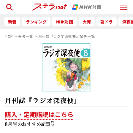
検索
Menu
新着
ランキング
NHK財団
大河
朝ドラ
深夜
TOP
著者一覧
月刊誌『ラジオ深夜便』記事一覧
月刊誌『ラジオ深夜便』
購入・定期購読はこちら
8月号のおすすめ記事👇