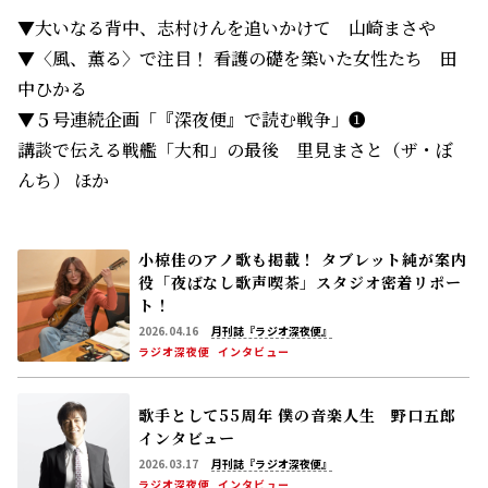
▼大いなる背中、志村けんを追いかけて 山崎まさや
▼〈風、薫る〉で注目！ 看護の礎を築いた女性たち 田
中ひかる
▼５号連続企画「『深夜便』で読む戦争」❶
講談で伝える戦艦「大和」の最後 里見まさと（ザ・ぼ
んち） ほか
小椋佳のアノ歌も掲載！ タブレット純が案内
役「夜ばなし歌声喫茶」スタジオ密着リポー
ト！
2026.04.16
月刊誌『ラジオ深夜便』
ラジオ深夜便
インタビュー
歌手として55周年 僕の音楽人生 野口五郎
インタビュー
2026.03.17
月刊誌『ラジオ深夜便』
ラジオ深夜便
インタビュー