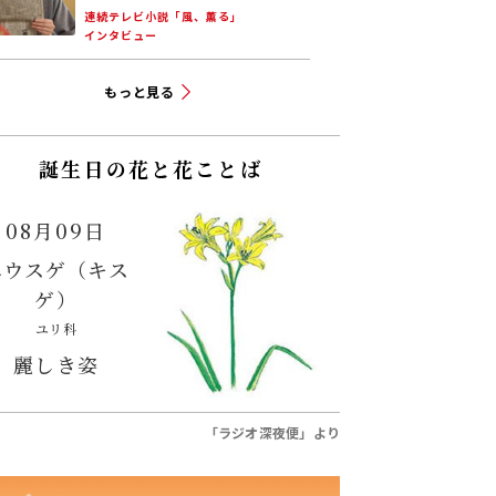
連続テレビ小説「風、薫る」
インタビュー
もっと見る
誕生日の花と花ことば
08月09日
ユウスゲ（キス
ゲ）
ユリ科
麗しき姿
「ラジオ深夜便」より