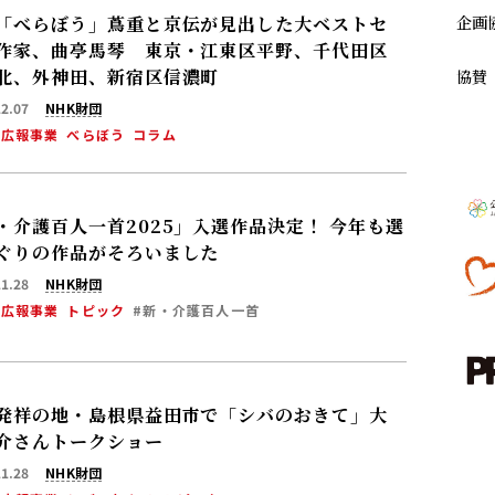
企画
「べらぼう」蔦重と京伝が見出した大ベストセ
作家、曲亭馬琴 東京・江東区平野、千代田区
北、外神田、新宿区信濃町
協賛
12.07
NHK財団
・広報事業
べらぼう
コラム
・介護百人一首2025」入選作品決定！ 今年も選
ぐりの作品がそろいました
11.28
NHK財団
・広報事業
トピック
#新・介護百人一首
発祥の地・島根県益田市で「シバのおきて」大
介さんトークショー
11.28
NHK財団