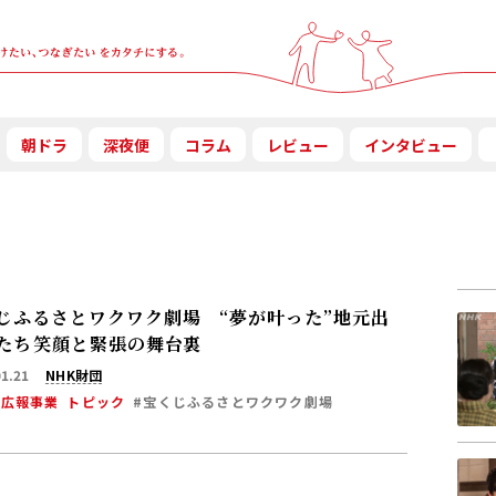
朝ドラ
深夜便
コラム
レビュー
インタビュー
じふるさとワクワク劇場 “夢が叶った”地元出
たち――笑顔と緊張の舞台裏
01.21
NHK財団
・広報事業
トピック
#宝くじふるさとワクワク劇場