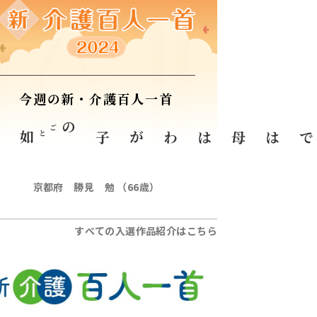
今週の新・介護百人一首
し
如
ごと
わが子の
今では母は
京都府 勝見 勉 （66歳）
すべての入選作品紹介はこちら