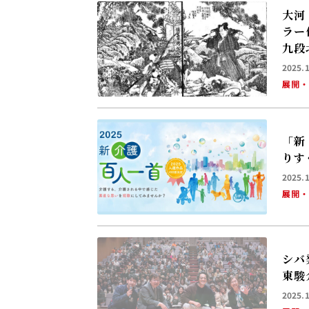
大河
ラー
九段
2025.
展開
「新
りす
2025.
展開
シバ
東駿
2025.