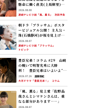
懸命に働く直美(上坂樹里)。
そんな中、りん(見上愛)が新
2026.08.08
潟から帰ってくる
連続テレビ小説「風、薫る」
次回予告
朝ドラ「ブラッサム」ポスタ
ービジュアル公開！ 主人公・
珠(石橋静河)が桜を見上げる
印象的な1枚 タイトル映像は
2026.08.07
奥山大史監督、語りは三條雅
連続テレビ小説「ブラッサム」
トピック
幸アナ 2026年度後期放送
豊臣兄弟！コラム #29 山崎
の戦いで明智光秀に大勝
利！ 豊臣兄弟はいよいよ“天
下への道”を歩み始める
2026.07.26
遠藤珠紀
大河ドラマ「豊臣兄弟！」
コラム
「風、薫る」見上愛「佐野晶
哉さんとシマケンさんは、重
なる部分があります……」
2026.08.07