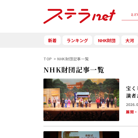
新着
ランキング
NHK財団
大河
TOP
NHK財団記事一覧
NHK財団記事一覧
宝く
演者
2026.
展開