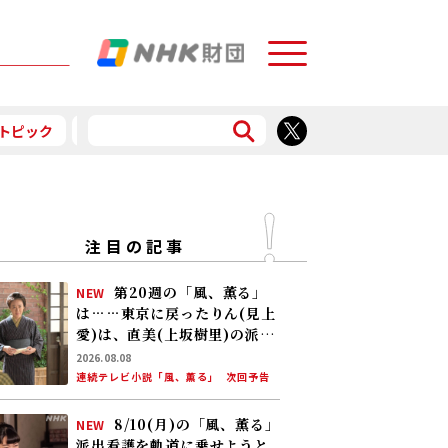
Menu
トピック
予告
食で応援
注目の記事
第20週の「風、薫る」
NEW
は……東京に戻ったりん(見上
愛)は、直美(上坂樹里)の派出
看護婦会で働くことに。そん
2026.08.08
な中、直美は自分の理想とし
連続テレビ小説「風、薫る」
次回予告
た無償の看護を始める
8/10(月)の「風、薫る」
NEW
派出看護を軌道に乗せようと