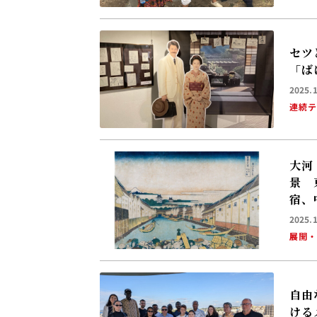
セツ
「ば
2025.
連続
大河
景 
宿、
2025.
展開
自由
ける