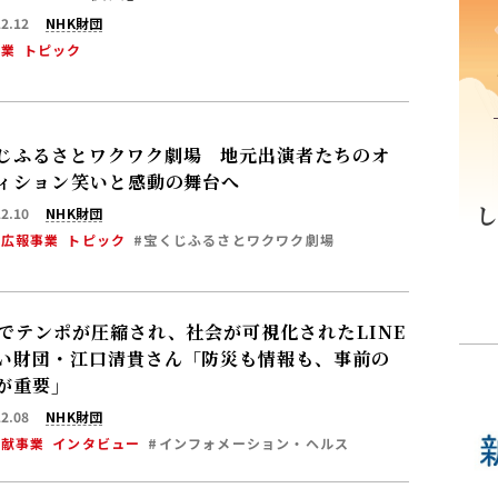
12.12
NHK財団
事業
トピック
じふるさとワクワク劇場 地元出演者たちのオ
ィション――笑いと感動の舞台へ
12.10
NHK財団
・広報事業
トピック
#宝くじふるさとワクワク劇場
Sでテンポが圧縮され、社会が可視化された――LINE
い財団・江口清貴さん「防災も情報も、事前の
が重要」
12.08
NHK財団
貢献事業
インタビュー
#インフォメーション・ヘルス