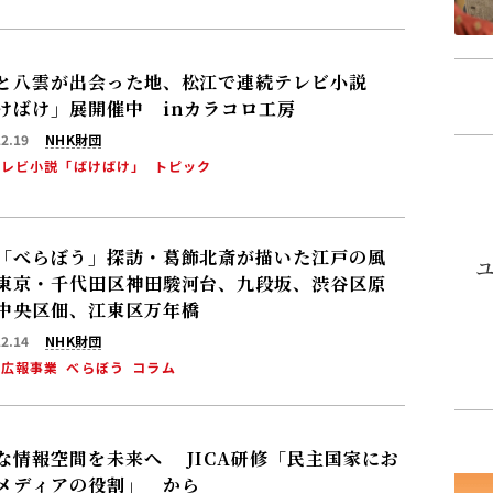
と八雲が出会った地、松江で連続テレビ小説
けばけ」展開催中 inカラコロ工房
12.19
NHK財団
テレビ小説「ばけばけ」
トピック
「べらぼう」探訪・葛飾北斎が描いた江戸の風
東京・千代田区神田駿河台、九段坂、渋谷区原
中央区佃、江東区万年橋
12.14
NHK財団
・広報事業
べらぼう
コラム
な情報空間を未来へ JICA研修「民主国家にお
メディアの役割」 から