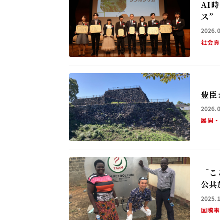
AI
ス”
2026.
社会
豊臣
2026.
展開
「こ
公共
2025.
国際