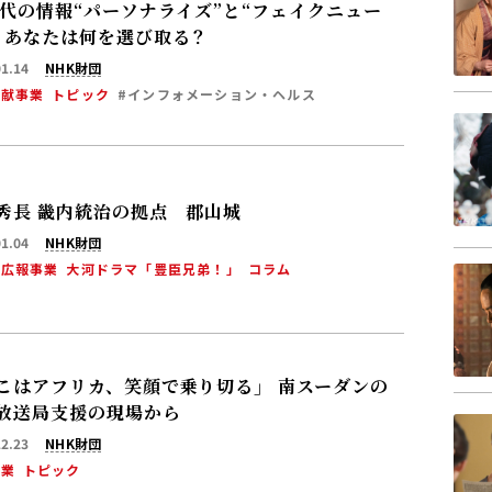
時代の情報“パーソナライズ”と“フェイクニュー
 あなたは何を選び取る？
01.14
NHK財団
貢献事業
トピック
#インフォメーション・ヘルス
秀長 畿内統治の拠点 郡山城
01.04
NHK財団
・広報事業
大河ドラマ「豊臣兄弟！」
コラム
こはアフリカ、笑顔で乗り切る」 南スーダンの
放送局支援の現場から
12.23
NHK財団
事業
トピック