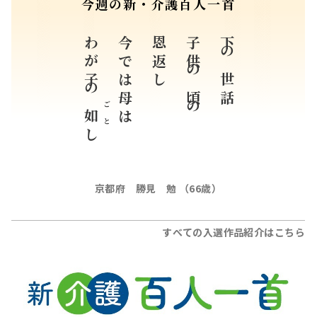
今週の新・介護百人一首
わが子の
今では母は
恩返し
子供の頃の
下の世話
ごと
如
し
京都府 勝見 勉 （66歳）
すべての入選作品紹介はこちら