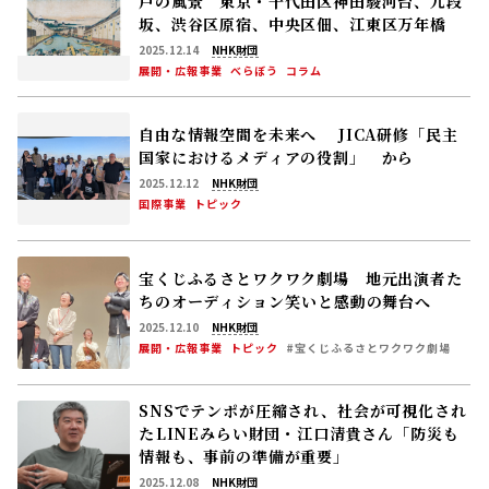
戸の風景 東京・千代田区神田駿河台、九段
坂、渋谷区原宿、中央区佃、江東区万年橋
2025.12.14
NHK財団
展開・広報事業
べらぼう
コラム
自由な情報空間を未来へ JICA研修「民主
国家におけるメディアの役割」 から
2025.12.12
NHK財団
国際事業
トピック
宝くじふるさとワクワク劇場 地元出演者た
ちのオーディション――笑いと感動の舞台へ
2025.12.10
NHK財団
展開・広報事業
トピック
#宝くじふるさとワクワク劇場
SNSでテンポが圧縮され、社会が可視化され
た――LINEみらい財団・江口清貴さん「防災も
情報も、事前の準備が重要」
2025.12.08
NHK財団