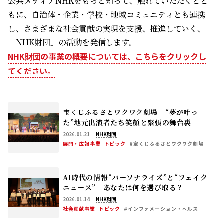
公共メディアNHKをもっと知って、触れていただくとと
もに、自治体・企業・学校・地域コミュニティとも連携
し、さまざまな社会貢献の実現を支援、推進していく、
「NHK財団」の活動を発信します。
NHK財団の事業の概要については、こちらをクリックし
てください。
宝くじふるさとワクワク劇場 “夢が叶っ
た”地元出演者たち――笑顔と緊張の舞台裏
2026.01.21
NHK財団
展開・広報事業
トピック
#宝くじふるさとワクワク劇場
AI時代の情報“パーソナライズ”と“フェイク
ニュース” あなたは何を選び取る？
2026.01.14
NHK財団
社会貢献事業
トピック
#インフォメーション・ヘルス