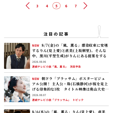
前へ
3
4
5
6
7
次へ
注目の記事
8/7(金)の「風、薫る」感染収束に安堵
NEW
するりん(見上愛)と直美(上坂樹里)。そんな
中、黒川(平埜生成)がりんにある提案をする
2026.08.06
連続テレビ小説「風、薫る」
次回予告
朝ドラ「ブラッサム」ポスタービジュ
NEW
アル公開！ 主人公・珠(石橋静河)が桜を見上
げる印象的な1枚 タイトル映像は奥山大史監
督、語りは三條雅幸アナ 2026年度後期放
2026.08.07
送
連続テレビ小説「ブラッサム」
トピック
8/6(木)の「風、薫る」りん(見上愛)、直美