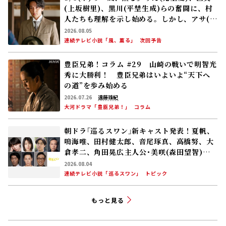
(上坂樹里)、黒川(平埜生成)らの奮闘に、村
人たちも理解を示し始める。しかし、アサ(美
山加恋)の容体はなかなか改善せず……
2026.08.05
連続テレビ小説「風、薫る」
次回予告
豊臣兄弟！コラム #29 山崎の戦いで明智光
秀に大勝利！ 豊臣兄弟はいよいよ“天下へ
の道”を歩み始める
2026.07.26
遠藤珠紀
大河ドラマ「豊臣兄弟！」
コラム
朝ドラ｢巡るスワン｣新キャスト発表！夏帆、
鳴海唯、田村健太郎、音尾琢真、高橋努、大
倉孝二、角田晃広――主人公･美咲(森田望智)が
交流する警察署の人々 2027年度前期放送
2026.08.04
連続テレビ小説「巡るスワン」
トピック
もっと見る