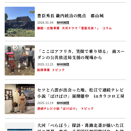
豊臣秀長 畿内統治の拠点 郡山城
2026.01.04
NHK財団
展開・広報事業
大河ドラマ「豊臣兄弟！」
コラム
「ここはアフリカ、笑顔で乗り切る」 南スー
ダンの公共放送局支援の現場から
2025.12.23
NHK財団
国際事業
トピック
セツと八雲が出会った地、松江で連続テレビ
小説「ばけばけ」展開催中 inカラコロ工房
2025.12.19
NHK財団
連続テレビ小説「ばけばけ」
トピック
大河「べらぼう」探訪・葛飾北斎が描いた江