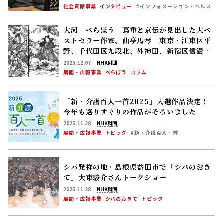
社会貢献事業
インタビュー
#インフォメーション・ヘルス
大河「べらぼう」蔦重と京伝が見出した大ベ
ストセラー作家、曲亭馬琴 東京・江東区平
野、千代田区九段北、外神田、新宿区信濃
町
2025.12.07
NHK財団
展開・広報事業
べらぼう
コラム
「新・介護百人一首2025」入選作品決定！
今年も選りすぐりの作品がそろいました
2025.11.28
NHK財団
展開・広報事業
トピック
#新・介護百人一首
シバ発祥の地・島根県益田市で「シバのおき
て」大東駿介さんトークショー
2025.11.28
NHK財団
展開・広報事業
シバのおきて
トピック