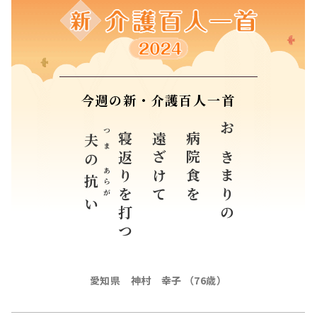
今週の新・介護百人一首
つま
寝返りを打つ
遠ざけて
病院食を
おきまりの
夫
の
あらが
抗
い
愛知県 神村 幸子 （76歳）