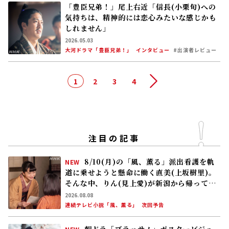
「豊臣兄弟！」尾上右近「信長(小栗旬)への
気持ちは、精神的には恋心みたいな感じかも
しれません」
2026.05.03
大河ドラマ「豊臣兄弟！」
インタビュー
#出演者レビュー
1
2
3
4
次へ
注目の記事
8/10(月)の「風、薫る」派出看護を軌
NEW
道に乗せようと懸命に働く直美(上坂樹里)。
そんな中、りん(見上愛)が新潟から帰ってく
る
2026.08.08
連続テレビ小説「風、薫る」
次回予告
朝ドラ「ブラッサム」ポスタービジュ