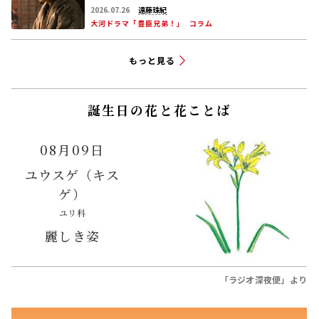
2026.07.26
遠藤珠紀
大河ドラマ「豊臣兄弟！」
コラム
もっと見る
誕生日の花と花ことば
08月09日
ユウスゲ（キス
ゲ）
ユリ科
麗しき姿
「ラジオ深夜便」より