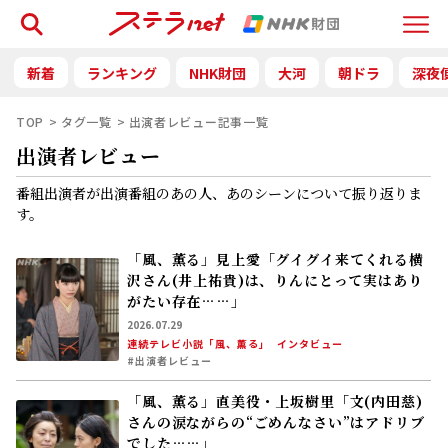
検索
Menu
新着
ランキング
NHK財団
大河
朝ドラ
深夜
TOP
タグ一覧
出演者レビュー記事一覧
出演者レビュー
番組出演者が出演番組のあの人、あのシーンについて振り返りま
す。
「風、薫る」見上愛「グイグイ来てくれる横
沢さん(井上祐貴)は、りんにとって実はあり
がたい存在……」
2026.07.29
連続テレビ小説「風、薫る」
インタビュー
#出演者レビュー
「風、薫る」直美役・上坂樹里「文(内田慈)
さんの涙ながらの“ごめんなさい”はアドリブ
でした……」