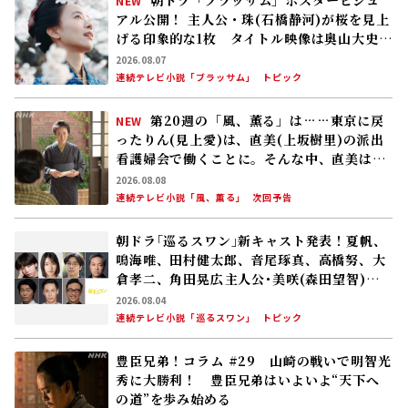
NEW
アル公開！ 主人公・珠(石橋静河)が桜を見上
げる印象的な1枚 タイトル映像は奥山大史監
督、語りは三條雅幸アナ 2026年度後期放
2026.08.07
送
連続テレビ小説「ブラッサム」
トピック
第20週の「風、薫る」は……東京に戻
NEW
ったりん(見上愛)は、直美(上坂樹里)の派出
看護婦会で働くことに。そんな中、直美は自
分の理想とした無償の看護を始める
2026.08.08
連続テレビ小説「風、薫る」
次回予告
朝ドラ｢巡るスワン｣新キャスト発表！夏帆、
鳴海唯、田村健太郎、音尾琢真、高橋努、大
倉孝二、角田晃広――主人公･美咲(森田望智)が
交流する警察署の人々 2027年度前期放送
2026.08.04
連続テレビ小説「巡るスワン」
トピック
豊臣兄弟！コラム #29 山崎の戦いで明智光
秀に大勝利！ 豊臣兄弟はいよいよ“天下へ
の道”を歩み始める