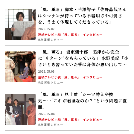
「風、薫る」脚本・吉澤智子「佐野晶哉さん
はシマケンが持っている不器用さや可愛さ
を、うまく体現してくださっている」
2026.05.07
連続テレビ小説「風、薫る」
インタビュー
#出演者レビュー
「風、薫る」 坂東彌十郎「美津から完全
に“リターン”をもらっている」 水野美紀「小
さいとき習っていた箏は身体が思い出してき
て……」
2026.05.05
連続テレビ小説「風、薫る」
インタビュー
#出演者レビュー
「風、薫る」見上愛「シーツ替えや換
気……“これが看護なのか？”という問題に直
面」
2026.05.04
連続テレビ小説「風、薫る」
インタビュー
#出演者レビュー