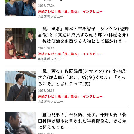
2026.07.24
連続テレビ小説「風、薫る」
インタビュー
#出演者レビュー
「風、薫る」脚本・吉澤智子 シマケン(佐野
晶哉)とは真逆に成長する虎太郎(小林虎之介)
「彼は明治を象徴する人物として描かれま
す」
2026.06.19
連続テレビ小説「風、薫る」
インタビュー
#出演者レビュー
「風、薫る」佐野晶哉(シマケン) vs 小林虎
之介(虎太郎)「おい、妬(や)くなよ」「そっ
ちこそ」と言い合って(笑)
2026.06.19
連続テレビ小説「風、薫る」
インタビュー
#出演者レビュー
「豊臣兄弟！」半兵衛、死す。仲野太賀「菅
田将暉は脚本に書かれた半兵衛像を、はるか
に超えてくる……」