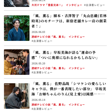
2026.06.14
大河ドラマ「豊臣兄弟！」
インタビュー
#出演者レビュー
「風、薫る」脚本・吉澤智子「丸山忠蔵(若林
時英)のモチーフは、新宿老舗カレー店の創業
者！」
2026.06.03
連続テレビ小説「風、薫る」
インタビュー
#出演者レビュー
「風、薫る」早坂美海が語る“運命の予
感”「ついに奥様になれるかもしれない」
2026.05.20
連続テレビ小説「風、薫る」
インタビュー
#出演者レビュー
「風、薫る」 佐野晶哉「シマケンの愛らしい
キャラは、僕が一番表現したい部分」 早坂美
海「お姉ちゃんのりん(見上愛)は鈍感……
(笑)」
2026.05.14
連続テレビ小説「風、薫る」
インタビュー
#出演者レビュー